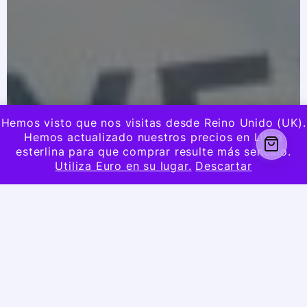
Hemos visto que nos visitas desde Reino Unido (UK).
Hemos actualizado nuestros precios en Libra
esterlina para que comprar resulte más sencillo.
Utiliza Euro en su lugar.
Descartar