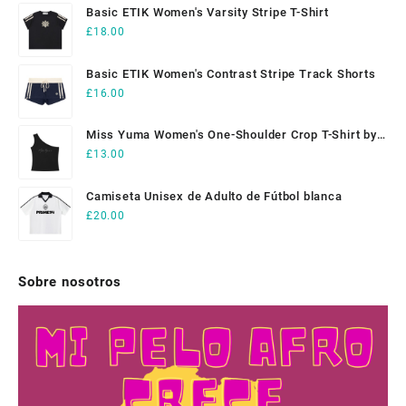
Basic ETIK Women's Varsity Stripe T-Shirt
£
18.00
Basic ETIK Women's Contrast Stripe Track Shorts
£
16.00
Miss Yuma Women's One-Shoulder Crop T-Shirt by
ETIK
£
13.00
Camiseta Unisex de Adulto de Fútbol blanca
£
20.00
Sobre nosotros