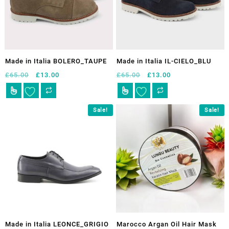
Made in Italia BOLERO_TAUPE
Made in Italia IL-CIELO_BLU
El
El
El
El
£
65.00
£
13.00
£
65.00
£
13.00
precio
precio
precio
precio
Este
Este
original
actual
original
actual
producto
producto
era:
es:
era:
es:
tiene
tiene
Sale!
Sale!
£65.00.
£13.00.
£65.00.
£13.00.
múltiples
múltiples
variantes.
variantes.
Las
Las
opciones
opciones
se
se
pueden
pueden
elegir
elegir
en
en
la
la
página
página
Made in Italia LEONCE_GRIGIO
Marocco Argan Oil Hair Mask
de
de