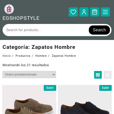
Saltar
al
contenido
EGSHOPSTYLE
Search
Categoría:
Zapatos Hombre
Inicio
Productos
Hombre
Zapatos Hombre
Mostrando los 21 resultados
Sale!
Sale!