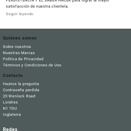
PERSISTENCIA Y EL SABER HACER para lograr la mayor
satisfacción de nuestra clientela.
Seguir leyendo
Quiénes somos
Sobre nosotros
Nuestras Marcas
Política de Privacidad
Términos y Condiciones de Uso
Contacto
Haznos la pregunta
Contraseña perdida
20 Wenlock Road
Londres
N1 7GU
Inglaterra
Redes