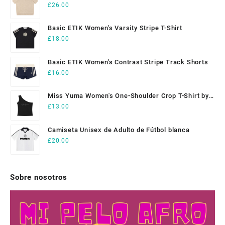
Shirt
£
26.00
la
la
página
página
de
de
Basic ETIK Women's Varsity Stripe T-Shirt
producto
producto
£
18.00
Basic ETIK Women's Contrast Stripe Track Shorts
£
16.00
Miss Yuma Women's One-Shoulder Crop T-Shirt by
ETIK
£
13.00
Camiseta Unisex de Adulto de Fútbol blanca
£
20.00
Sobre nosotros