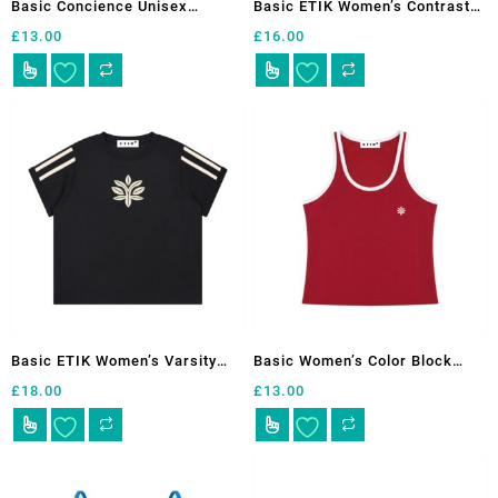
Basic Concience Unisex
Basic ETIK Women’s Contrast
de
de
Oversized Cotton T-Shirt by
Stripe Track Shorts
£
13.00
£
16.00
producto
producto
ETIK
Este
Este
producto
producto
tiene
tiene
múltiples
múltiples
variantes.
variantes.
Las
Las
opciones
opciones
se
se
pueden
pueden
elegir
elegir
en
en
la
la
página
página
Basic ETIK Women’s Varsity
Basic Women’s Color Block
de
de
Stripe T-Shirt
Cropped Tank Top by ETIK
£
18.00
£
13.00
producto
producto
Este
Este
producto
producto
tiene
tiene
múltiples
múltiples