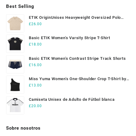
opciones
opciones
Best Selling
se
se
pueden
pueden
ETIK OriginUnisex Heavyweight Oversized Polo
elegir
elegir
Shirt
£
26.00
en
en
la
la
Basic ETIK Women's Varsity Stripe T-Shirt
página
página
£
18.00
de
de
producto
producto
Basic ETIK Women's Contrast Stripe Track Shorts
£
16.00
Miss Yuma Women's One-Shoulder Crop T-Shirt by
ETIK
£
13.00
Camiseta Unisex de Adulto de Fútbol blanca
£
20.00
Sobre nosotros