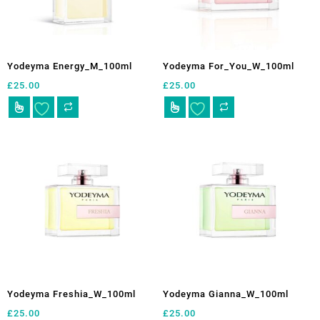
elegir
elegir
en
en
la
la
página
página
Yodeyma Energy_M_100ml
Yodeyma For_You_W_100ml
de
de
£
25.00
£
25.00
producto
producto
Este
Este
producto
producto
tiene
tiene
múltiples
múltiples
variantes.
variantes.
Las
Las
opciones
opciones
se
se
pueden
pueden
elegir
elegir
en
en
la
la
página
página
Yodeyma Freshia_W_100ml
Yodeyma Gianna_W_100ml
de
de
£
25.00
£
25.00
producto
producto