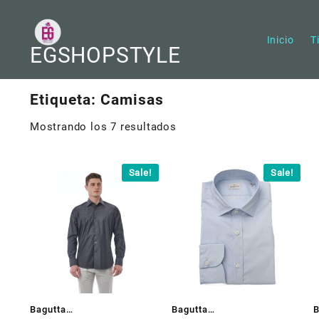
Saltar
al
contenido
Inicio
T
EGSHOPSTYLE
Etiqueta:
Camisas
Mostrando los 7 resultados
Sale!
Sale!
Bagutta
Bagutta
B