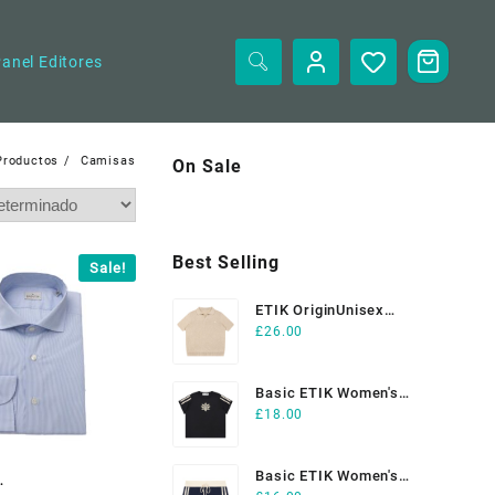
anel Editores
Productos
Camisas
On Sale
Best Selling
Sale!
ETIK OriginUnisex
£
26.00
Heavyweight Oversized
Polo Shirt
Basic ETIK Women's
£
18.00
Varsity Stripe T-Shirt
Basic ETIK Women's