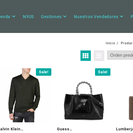
ienda
NYUS
Gestiones
Nuestros Vendedores
P
Inicio
Produc
Sale!
Sale!
alvin Klein
Guess
Lumberj