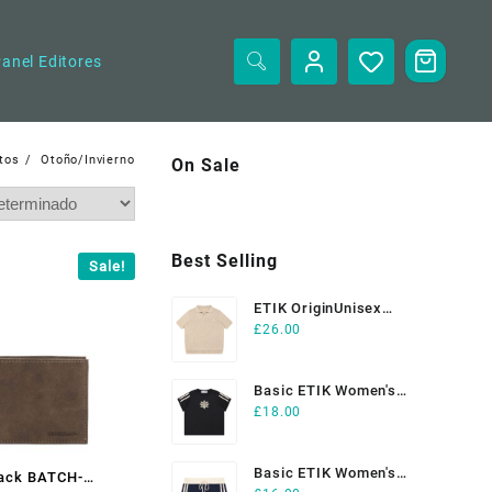
anel Editores
tos
Otoño/Invierno
On Sale
Best Selling
Sale!
ETIK OriginUnisex
£
26.00
Heavyweight Oversized
Polo Shirt
Basic ETIK Women's
£
18.00
Varsity Stripe T-Shirt
Basic ETIK Women's
ack BATCH-