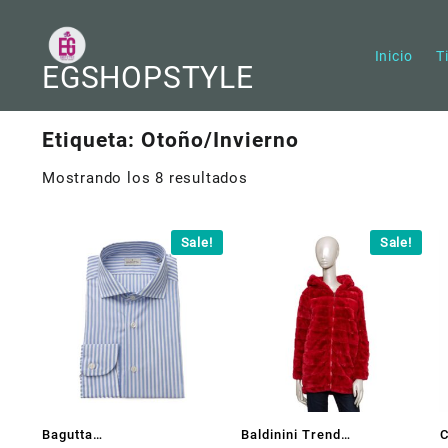
Saltar
al
contenido
Inicio
T
EGSHOPSTYLE
Etiqueta:
Otoño/Invierno
Mostrando los 8 resultados
Sale!
Sale!
Bagutta
Baldinini Trend
C