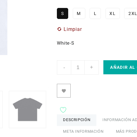
S
M
L
XL
2X
Limpiar
White-S
Basic
-
+
Concience
AÑADIR AL
Unisex
Oversized
Cotton
T-
Shirt
by
ETIK
cantidad
DESCRIPCIÓN
INFORMACIÓN AD
META INFORMACIÓN
MÁS PRO