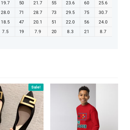
19.7
50
21.7
55
23.6
60
25.6
65
28.0
71
28.7
73
29.5
75
30.7
78
18.5
47
20.1
51
22.0
56
24.0
61
7.5
19
7.9
20
8.3
21
8.7
22
Sale!