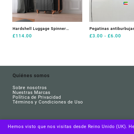
Hardshell Luggage Spinner
Pegatinas antiburbuja
Rang
£
114.00
£
3.00
-
£
6.00
Suitcase with TSA Lock
guinea ecuatorial
de
Lightweight Expandable 24”
preci
desd
(Single Luggage) Black Brown +
£3.0
ABS + 24 Inch
hasta
£6.0
Quiénes somos
Sobre nosotros
Nuestras Marcas
Política de Privacidad
Términos y Condiciones de Uso
Hemos visto que nos visitas desde Reino Unido (UK). He