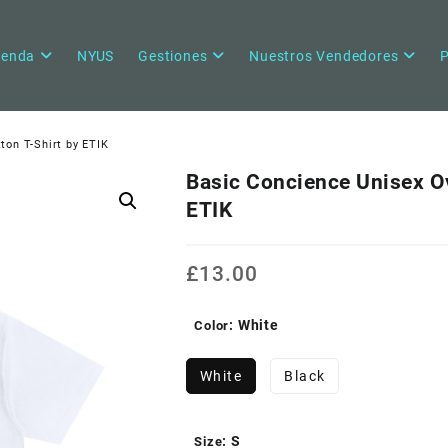
ienda
NYUS
Gestiones
Nuestros Vendedores
P
ton T-Shirt by ETIK
Basic Concience Unisex Ov
ETIK
£
13.00
: White
Color
White
Black
: S
Size