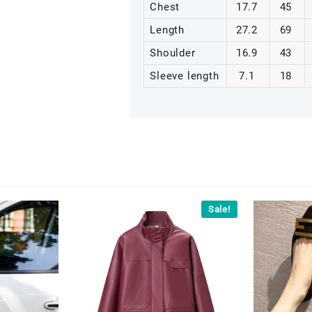
Chest
17.7
45
Length
27.2
69
Shoulder
16.9
43
Sleeve length
7.1
18
Sale!