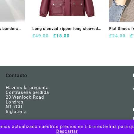
s bandera
Long sleeved zipper long sleeved
Flat Shoes 
o
El
El
E
£
49.00
£
18.00
£
24.00
£
PU short leather jacket for women
Autumn Spri
precio
precio
p
Metal Buckl
os:
original
actual
o
e
era:
es:
e
Loafers Larg
0
£49.00.
£18.00.
£
0
Contacto
Haznos la pregunta
Contraseña perdida
20 Wenlock Road
Londres
N1 7GU
Inglaterra
mos actualizado nuestros precios en Libra esterlina para q
Descartar
Copyright | Egshopstyle | Derechos resservados