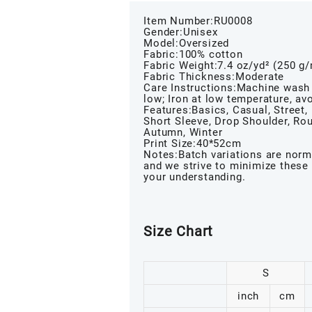
Item Number:RU0008
Gender:Unisex
Model:Oversized
Fabric:100% cotton
Fabric Weight:7.4 oz/yd² (250 g
Fabric Thickness:Moderate
Care Instructions:Machine wash 
low; Iron at low temperature, avo
Features:Basics, Casual, Street, 
Short Sleeve, Drop Shoulder, Ro
Autumn, Winter
Print Size:40*52cm
Notes:Batch variations are norma
and we strive to minimize these
your understanding.
Size Chart
S
inch
cm