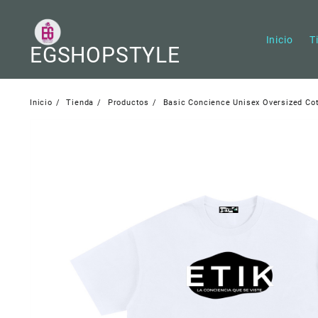
Saltar
al
contenido
Inicio
T
EGSHOPSTYLE
Inicio
Tienda
Productos
Basic Concience Unisex Oversized Cot