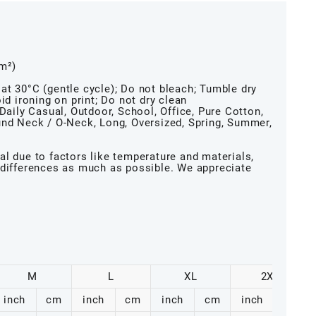
/m²)
at 30°C (gentle cycle); Do not bleach; Tumble dry
id ironing on print; Do not dry clean
Daily Casual, Outdoor, School, Office, Pure Cotton,
und Neck / O-Neck, Long, Oversized, Spring, Summer,
l due to factors like temperature and materials,
 differences as much as possible. We appreciate
M
L
XL
2XL
inch
cm
inch
cm
inch
cm
inch
cm