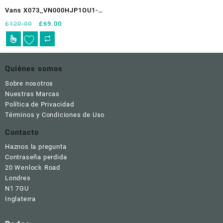
página
página
Vans X073_VN000HJP1OU1-
de
de
_VN1OU
El
El
£
120.00
£
69.00
producto
producto
precio
precio
Este
original
actual
producto
era:
es:
tiene
£120.00.
£69.00.
múltiples
Quiénes somos
variantes.
Sobre nosotros
Las
Nuestras Marcas
opciones
Política de Privacidad
se
Términos y Condiciones de Uso
pueden
elegir
Contacto
en
Haznos la pregunta
la
Contraseña perdida
página
20 Wenlock Road
de
Londres
producto
N1 7GU
Inglaterra