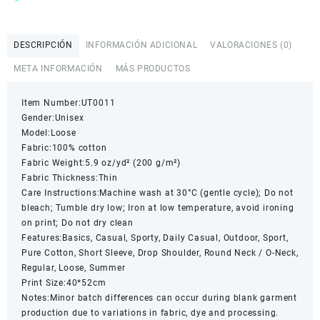
Quick-
Dry
Relaxed
DESCRIPCIÓN
INFORMACIÓN ADICIONAL
VALORACIONES (0)
Fit
T-
META INFORMACIÓN
MÁS PRODUCTOS
Shirt
cantidad
Item Number:UT0011
Gender:Unisex
Model:Loose
Fabric:100% cotton
Fabric Weight:5.9 oz/yd² (200 g/m²)
Fabric Thickness:Thin
Care Instructions:Machine wash at 30°C (gentle cycle); Do not
bleach; Tumble dry low; Iron at low temperature, avoid ironing
on print; Do not dry clean
Features:Basics, Casual, Sporty, Daily Casual, Outdoor, Sport,
Pure Cotton, Short Sleeve, Drop Shoulder, Round Neck / O-Neck,
Regular, Loose, Summer
Print Size:40*52cm
Notes:Minor batch differences can occur during blank garment
production due to variations in fabric, dye and processing.