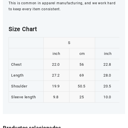
This is common in apparel manufacturing, and we work hard
to keep every item consistent.
Size Chart
S
M
inch
cm
inch
Chest
22.0
56
22.8
Length
27.2
69
28.0
Shoulder
19.9
50.5
20.5
Sleeve length
9.8
25
10.0
Productos relacionados