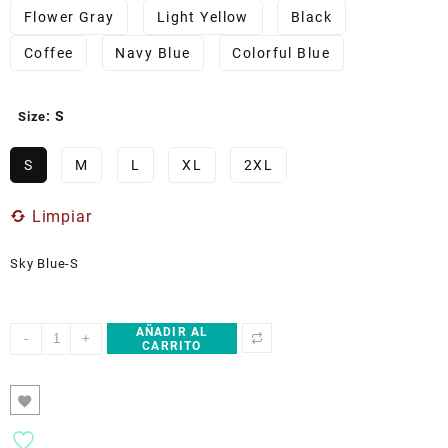
Flower Gray
Light Yellow
Black
Coffee
Navy Blue
Colorful Blue
: S
Size
S
M
L
XL
2XL
Limpiar
Sky Blue-S
AÑADIR AL
ETIK
-
+
CARRITO
Core
Identity
White
design
Unisex