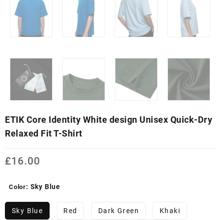
ETIK Core Identity White design Unisex Quick-Dry
Relaxed Fit T-Shirt
£
16.00
: Sky Blue
Color
Sky Blue
Red
Dark Green
Khaki