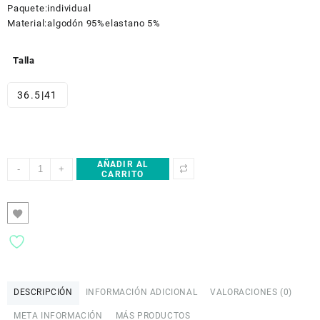
era:
es:
Paquete:
individual
£18.00.
£14.00.
Material:
algodón 95%
elastano 5%
Talla
36.5|41
AÑADIR AL
Vans
-
+
CARRITO
X073_VN0A5EZCIZQ1-
_VNIZQ
cantidad
DESCRIPCIÓN
INFORMACIÓN ADICIONAL
VALORACIONES (0)
META INFORMACIÓN
MÁS PRODUCTOS