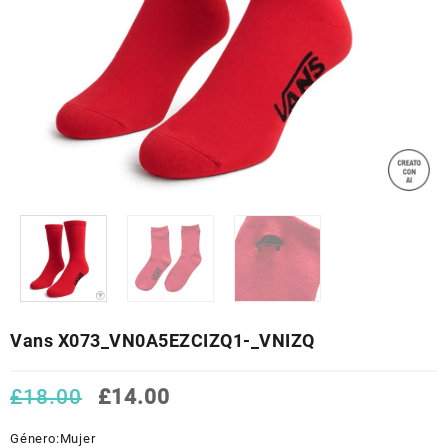
Vans X073_VN0A5EZCIZQ1-_VNIZQ
El
El
£
18.00
£
14.00
precio
precio
original
actual
Género:
Mujer