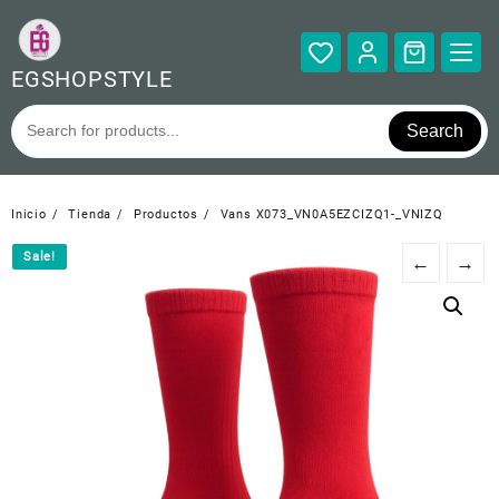
Saltar
al
contenido
EGSHOPSTYLE
Search
Inicio
Tienda
Productos
Vans X073_VN0A5EZCIZQ1-_VNIZQ
Sale!
Sale!
←
→