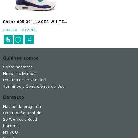
en
en
la
la
página
página
Shone 005-001_LACES-WHITE-
de
de
PURPLE
El
El
£
34.00
£
17.00
producto
producto
precio
precio
Este
original
actual
producto
era:
es:
tiene
£34.00.
£17.00.
múltiples
Quiénes somos
variantes.
Sobre nosotros
Las
Nuestras Marcas
opciones
Política de Privacidad
se
Términos y Condiciones de Uso
pueden
elegir
Contacto
en
Haznos la pregunta
la
Contraseña perdida
página
20 Wenlock Road
de
Londres
producto
N1 7GU