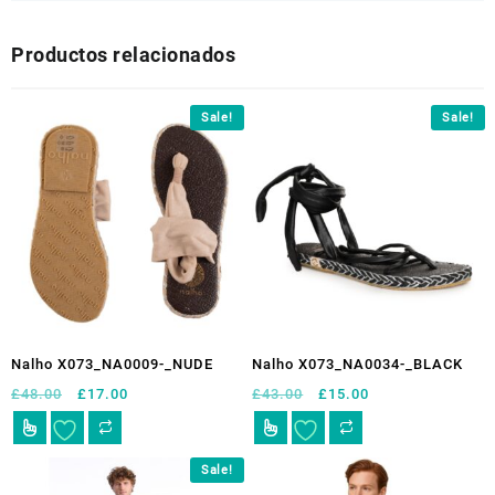
Productos relacionados
Sale!
Sale!
Nalho X073_NA0009-_NUDE
Nalho X073_NA0034-_BLACK
El
El
El
El
£
48.00
£
17.00
£
43.00
£
15.00
precio
precio
precio
precio
Este
Este
original
actual
original
actual
producto
producto
era:
es:
era:
es:
tiene
tiene
Sale!
£48.00.
£17.00.
£43.00.
£15.00.
múltiples
múltiples