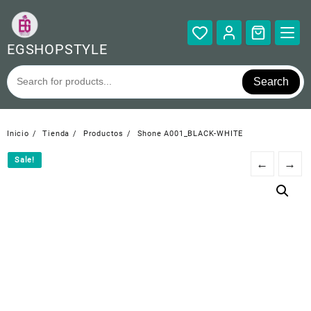
Saltar
al
contenido
EGSHOPSTYLE
Search
Inicio
Tienda
Productos
Shone A001_BLACK-WHITE
Sale!
Sale!
←
→