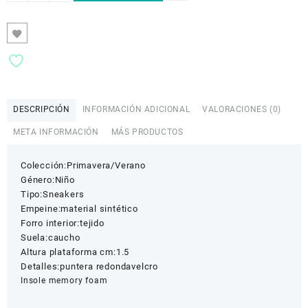
A001_BLACK-
WHITE
cantidad
DESCRIPCIÓN
INFORMACIÓN ADICIONAL
VALORACIONES (0)
META INFORMACIÓN
MÁS PRODUCTOS
Colección:
Primavera/Verano
Género:
Niño
Tipo:
Sneakers
Empeine:
material sintético
Forro interior:
tejido
Suela:
caucho
Altura plataforma cm:
1.5
Detalles:
puntera redonda
velcro
Insole memory foam