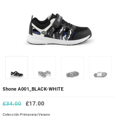
Shone A001_BLACK-WHITE
El
El
£
34.00
£
17.00
precio
precio
original
actual
Colección:
Primavera/Verano