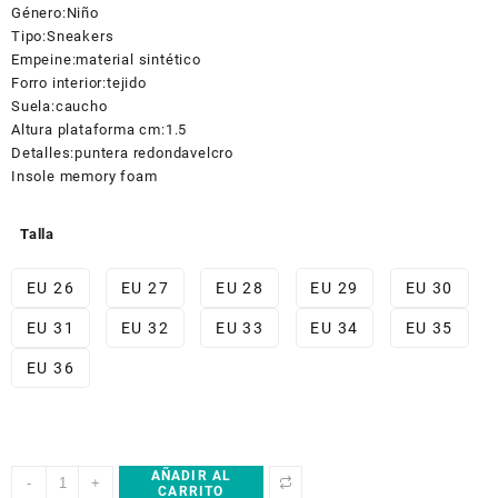
era:
es:
Género:
Niño
£34.00.
£17.00.
Tipo:
Sneakers
Empeine:
material sintético
Forro interior:
tejido
Suela:
caucho
Altura plataforma cm:
1.5
Detalles:
puntera redonda
velcro
Insole memory foam
Talla
EU 26
EU 27
EU 28
EU 29
EU 30
EU 31
EU 32
EU 33
EU 34
EU 35
EU 36
AÑADIR AL
Shone
-
+
CARRITO