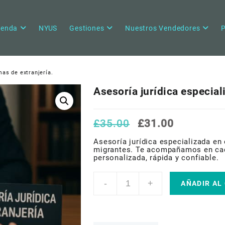
ienda
NYUS
Gestiones
Nuestros Vendedores
P
mas de extranjería.
Asesoría jurídica especial
El
El
£
35.00
£
31.00
precio
precio
original
actual
Asesoría jurídica especializada en
era:
es:
migrantes. Te acompañamos en cad
£35.00.
£31.00.
personalizada, rápida y confiable.
Asesoría
-
+
jurídica
AÑADIR AL
especializada
en
temas
de
extranjería.