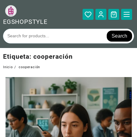
Saltar
al
contenido
EGSHOPSTYLE
Search
Etiqueta:
cooperación
Inicio
cooperación