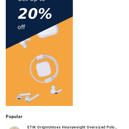
de
Osa
má
allá
de
Nav
Popular
ETIK OriginUnisex Heavyweight Oversized Polo