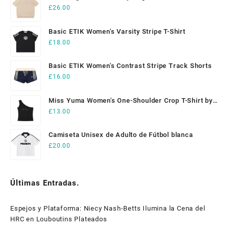
Shirt
£
26.00
Basic ETIK Women's Varsity Stripe T-Shirt
£
18.00
Basic ETIK Women's Contrast Stripe Track Shorts
£
16.00
Miss Yuma Women's One-Shoulder Crop T-Shirt by
ETIK
£
13.00
Camiseta Unisex de Adulto de Fútbol blanca
£
20.00
Últimas Entradas.
Espejos y Plataforma: Niecy Nash-Betts Ilumina la Cena del
HRC en Louboutins Plateados