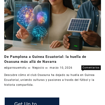
De Pamplona a Guinea Ecuatorial: la huella de
Osasuna más allá de Navarra
edgarnsuemotu
Negocio
marzo 10, 2026
Comentarios
en
desactivados
Descubre cómo el club Osasuna ha dejado su huella en Guinea
De
Ecuatorial, uniendo culturas y pasiones a través del fútbol y la
Pam
historia compartida.
a
Gui
Ecua
la
hue