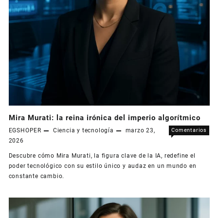
Mira Murati: la reina irónica del imperio algorítmico
EGSHOPER
Ciencia y tecnología
marzo 23,
Comentarios
en
desactivados
2026
Mir
Descubre cómo Mira Murati, la figura clave de la IA, redefine el
Mur
poder tecnológico con su estilo único y audaz en un mundo en
la
constante cambio.
rei
iró
del
imp
alg