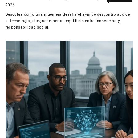
en
desactivados
2026
La
Descubre cómo una ingeniera desafía el avance descontrolado de
ing
la tecnología, abogando por un equilibrio entre innovación y
que
responsabilidad social.
le
pon
fre
al
ent
alg