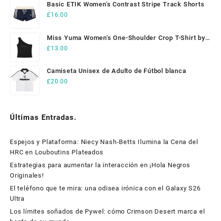
Basic ETIK Women's Contrast Stripe Track Shorts
£
16.00
Miss Yuma Women's One-Shoulder Crop T-Shirt by
ETIK
£
13.00
Camiseta Unisex de Adulto de Fútbol blanca
£
20.00
Últimas Entradas.
Espejos y Plataforma: Niecy Nash-Betts Ilumina la Cena del
HRC en Louboutins Plateados
Estrategias para aumentar la interacción en ¡Hola Negros
Originales!
El teléfono que te mira: una odisea irónica con el Galaxy S26
Ultra
Los límites soñados de Pywel: cómo Crimson Desert marca el