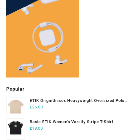
Popular
ETIK OriginUnisex Heavyweight Oversized Polo
Shirt
£
26.00
Basic ETIK Women's Varsity Stripe T-Shirt
£
18.00