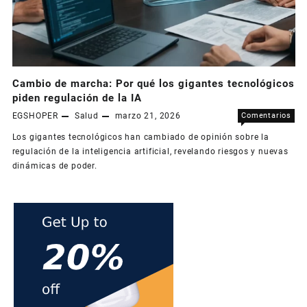
Cambio de marcha: Por qué los gigantes tecnológicos
piden regulación de la IA
EGSHOPER
Salud
marzo 21, 2026
Comentarios
en
desactivados
Los gigantes tecnológicos han cambiado de opinión sobre la
Cam
regulación de la inteligencia artificial, revelando riesgos y nuevas
de
dinámicas de poder.
mar
Por
qué
los
gig
tec
pid
reg
de
la
IA