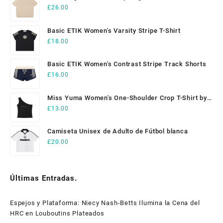
Shirt
£
26.00
Basic ETIK Women's Varsity Stripe T-Shirt
£
18.00
Basic ETIK Women's Contrast Stripe Track Shorts
£
16.00
Miss Yuma Women's One-Shoulder Crop T-Shirt by
ETIK
£
13.00
Camiseta Unisex de Adulto de Fútbol blanca
£
20.00
Últimas Entradas.
Espejos y Plataforma: Niecy Nash-Betts Ilumina la Cena del
HRC en Louboutins Plateados