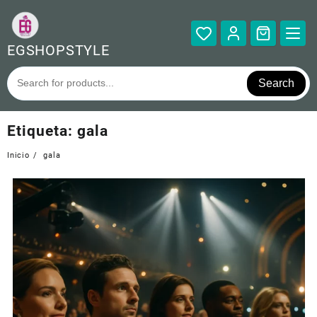
Saltar
al
contenido
EGSHOPSTYLE
Search
Etiqueta:
gala
Inicio
gala