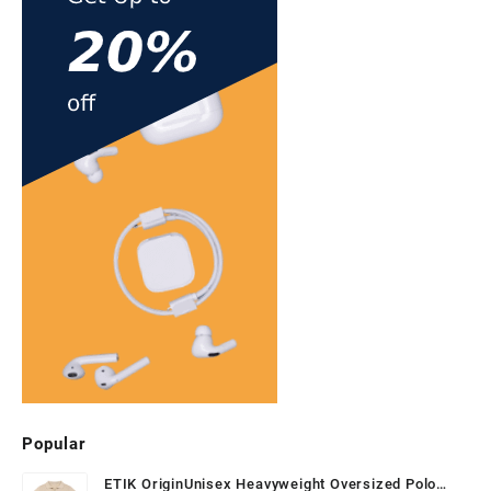
bril
que
se
des
Popular
ETIK OriginUnisex Heavyweight Oversized Polo