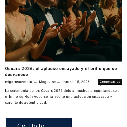
Oscars 2026: el aplauso ensayado y el brillo que se
desvanece
edgarnsuemotu
Magazine
marzo 15, 2026
Comentarios
en
desactivados
La ceremonia de los Oscars 2026 dejó a muchos preguntándose si
Osc
el brillo de Hollywood se ha vuelto una actuación ensayada y
202
carente de autenticidad.
el
apl
ens
y
el