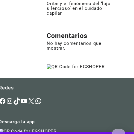
de
Oribe y el fenómeno del ‘lujo
un
silencioso’ en el cuidado
hallazgo
capilar
anunciado
como
‘el
Comentarios
más
parecido
No hay comentarios que
mostrar.
a
la
Tierra’
Redes
Facebook
Instagram
TikTok
YouTube
X
WhatsApp
Descarga la app