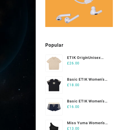
Popular
ETIK OriginUnisex
£
26.00
Heavyweight Oversized
Polo Shirt
Basic ETIK Women's
£
18.00
Varsity Stripe T-Shirt
Basic ETIK Women's
£
16.00
Contrast Stripe Track
Shorts
Miss Yuma Women's
£
13.00
One-Shoulder Crop T-