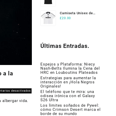
Shirt by ETIK
Camiseta Unisex de
£
20.00
Adulto de Fútbol blanca
Últimas Entradas.
Espejos y Plataforma: Niecy
Nash-Betts Ilumina la Cena del
 a la
HRC en Louboutins Plateados
Estrategias para aumentar la
interacción en ¡Hola Negros
Originales!
en
tarios desactivados
El teléfono que te mira: una
odisea irónica con el Galaxy
Kepler-
S26 Ultra
 albergar vida.
442c:
Los límites soñados de Pywel:
evaluación
cómo Crimson Desert marca el
crítica
borde de su mundo