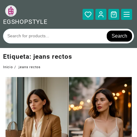
Saltar
al
contenido
EGSHOPSTYLE
Search
Etiqueta:
jeans rectos
Inicio
jeans rectos