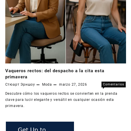
Vaqueros rectos: del despacho a la cita esta
primavera
Стюарт Эрншоу
Moda
marzo 27, 2026
Comentarios
en
desactivados
Descubre cómo los vaqueros rectos se convierten en la prenda
Vaq
clave para lucir elegante y versátil en cualquier ocasión esta
rec
primavera.
del
des
a
la
cita