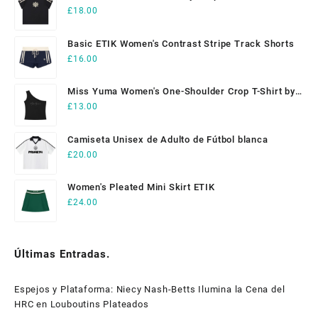
£
18.00
Basic ETIK Women's Contrast Stripe Track Shorts
£
16.00
Miss Yuma Women's One-Shoulder Crop T-Shirt by
ETIK
£
13.00
Camiseta Unisex de Adulto de Fútbol blanca
£
20.00
Women's Pleated Mini Skirt ETIK
£
24.00
Últimas Entradas.
Espejos y Plataforma: Niecy Nash-Betts Ilumina la Cena del
HRC en Louboutins Plateados