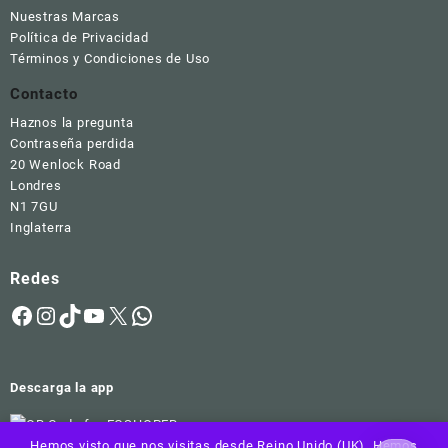
Nuestras Marcas
Política de Privacidad
Términos y Condiciones de Uso
Contacto
Haznos la pregunta
Contraseña perdida
20 Wenlock Road
Londres
N1 7GU
Inglaterra
Redes
Facebook
Instagram
TikTok
YouTube
X
WhatsApp
Descarga la app
Hemos visto que nos visitas desde Reino Unido (UK). Hemos