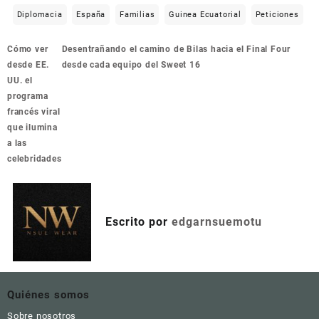
Diplomacia
España
Familias
Guinea Ecuatorial
Peticiones
Navegación
Cómo ver
Desentrañando el camino de Bilas hacia el Final Four
de
desde EE.
desde cada equipo del Sweet 16
entradas
UU. el
programa
francés viral
que ilumina
a las
celebridades
Escrito por
edgarnsuemotu
Quiénes somos
Sobre nosotros