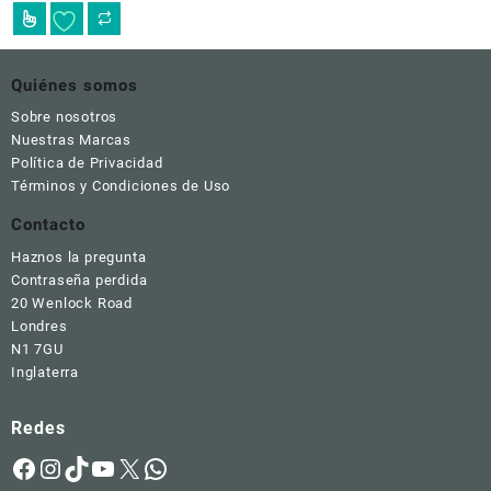
precio
precio
Boots, Fashionable Pointed
Este
original
actual
producto
Skirt
era:
es:
tiene
£90.00.
£35.00.
múltiples
Quiénes somos
variantes.
Sobre nosotros
Las
Nuestras Marcas
opciones
Política de Privacidad
se
Términos y Condiciones de Uso
pueden
elegir
Contacto
en
Haznos la pregunta
la
Contraseña perdida
página
20 Wenlock Road
de
Londres
producto
N1 7GU
Inglaterra
Redes
Facebook
Instagram
TikTok
YouTube
X
WhatsApp