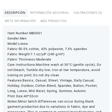
Pants
cantidad
DESCRIPCIÓN
INFORMACIÓN ADICIONAL
VALORACIONES (0)
META INFORMACIÓN
MÁS PRODUCTOS
Item Number:MB0001
Gender:Men
Model:Loose
Fabric:50.5% cotton, 42% polyester, 7.5% spandex
Fabric Weight:7.1 oz/yd² (240 g/m²)
Fabric Thickness:Moderate
Care Instructions:Machine wash at 30°C (gentle cycle); Do
not bleach; Tumble dry low; Iron at low temperature, avoid
ironing on print; Do not dry clean
Features:Basics, Casual, Street, Vintage, Daily Casual,
Holiday, Outdoor, Cotton Blend, Spandex, Button, Pocket,
Long, Loose, Mid Waist, Spring, Summer, Autumn
Print Size:40*52cm
Notes:Minor batch differences can occur during blank
garment production due to variations in fabric, dye and
processing. This is common in apparel manufacturing, and