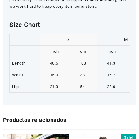
we work hard to keep every item consistent.
Size Chart
S
M
inch
cm
inch
Length
40.6
103
41.3
1
Waist
15.0
38
15.7
Hip
21.3
54
22.0
Productos relacionados
Sale!