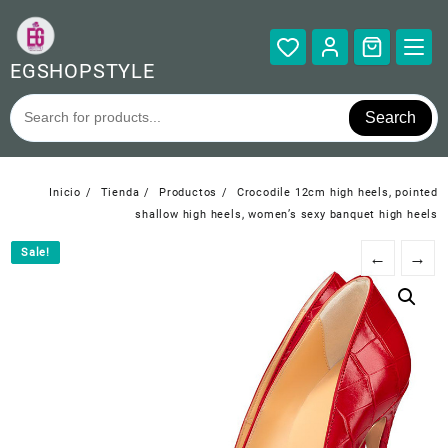
Saltar
al
contenido
EGSHOPSTYLE
Search
Inicio
Tienda
Productos
Crocodile 12cm high heels, pointed
shallow high heels, women’s sexy banquet high heels
Sale!
Sale!
←
→