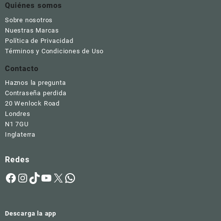
£43.00.
£15.00.
múltiples
Quiénes somos
variantes.
Sobre nosotros
Las
Nuestras Marcas
opciones
Política de Privacidad
se
Términos y Condiciones de Uso
pueden
elegir
Contacto
en
Haznos la pregunta
la
Contraseña perdida
página
20 Wenlock Road
de
Londres
producto
N1 7GU
Inglaterra
Redes
Facebook
Instagram
TikTok
YouTube
X
WhatsApp
Descarga la app