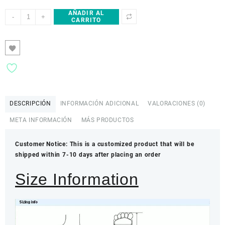
AÑADIR AL
Crocodile
-
+
CARRITO
12cm
high
heels,
pointed
shallow
high
heels,
women's
DESCRIPCIÓN
INFORMACIÓN ADICIONAL
VALORACIONES (0)
sexy
banquet
META INFORMACIÓN
MÁS PRODUCTOS
high
heels
Customer Notice: This is a customized product that will be
cantidad
shipped within 7-10 days after placing an order
Size Information