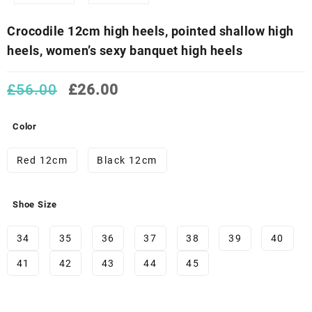
Crocodile 12cm high heels, pointed shallow high
heels, women’s sexy banquet high heels
El
El
£
56.00
£
26.00
precio
precio
original
actual
Color
era:
es:
£56.00.
£26.00.
Red 12cm
Black 12cm
Shoe Size
34
35
36
37
38
39
40
41
42
43
44
45