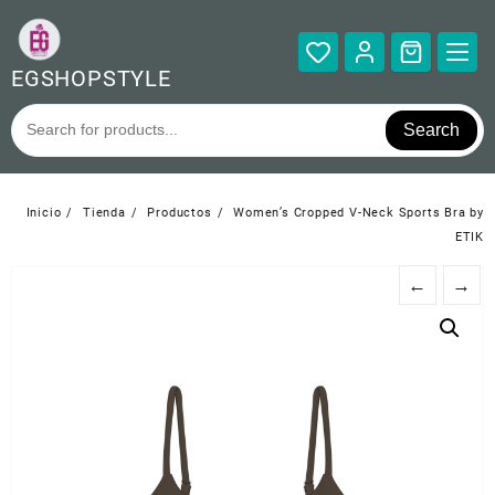
Saltar
al
contenido
EGSHOPSTYLE
Search
Inicio
Tienda
Productos
Women’s Cropped V-Neck Sports Bra by
ETIK
←
→