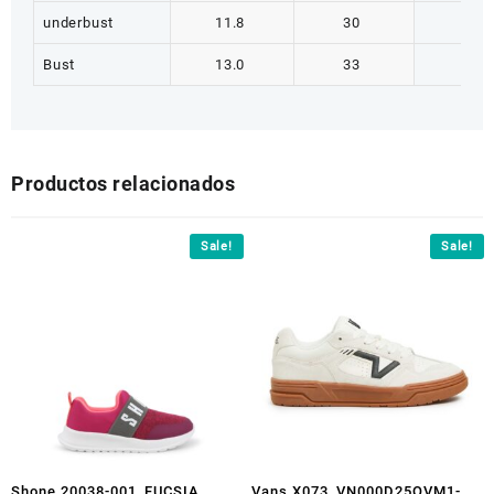
underbust
11.8
30
12.6
Bust
13.0
33
13.8
Productos relacionados
Sale!
Sale!
Shone 20038-001_FUCSIA
Vans X073_VN000D25OVM1-