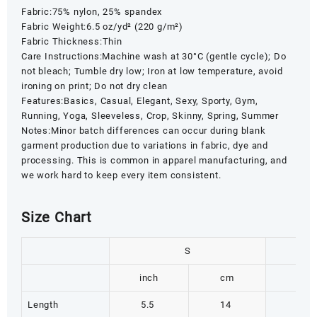
Fabric:75% nylon, 25% spandex
Fabric Weight:6.5 oz/yd² (220 g/m²)
Fabric Thickness:Thin
Care Instructions:Machine wash at 30°C (gentle cycle); Do
not bleach; Tumble dry low; Iron at low temperature, avoid
ironing on print; Do not dry clean
Features:Basics, Casual, Elegant, Sexy, Sporty, Gym,
Running, Yoga, Sleeveless, Crop, Skinny, Spring, Summer
Notes:Minor batch differences can occur during blank
garment production due to variations in fabric, dye and
processing. This is common in apparel manufacturing, and
we work hard to keep every item consistent.
Size Chart
S
inch
cm
inch
Length
5.5
14
5.8