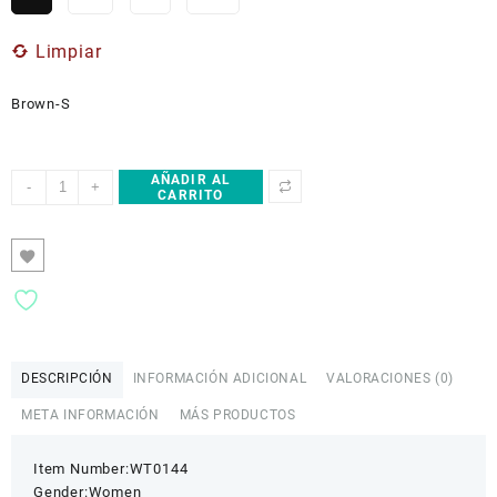
Limpiar
Brown-S
AÑADIR AL
Women’s
-
+
CARRITO
Cropped
V-
Neck
Sports
Bra
by
ETIK
cantidad
DESCRIPCIÓN
INFORMACIÓN ADICIONAL
VALORACIONES (0)
META INFORMACIÓN
MÁS PRODUCTOS
Item Number:WT0144
Gender:Women