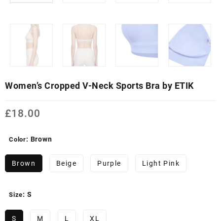
Women’s Cropped V-Neck Sports Bra by ETIK
£
18.00
: Brown
Color
Brown
Beige
Purple
Light Pink
: S
Size
S
M
L
XL