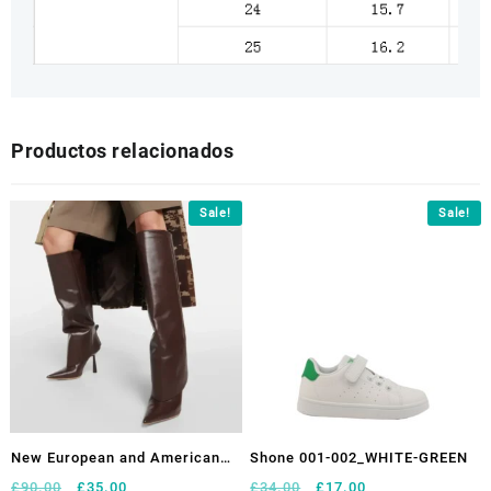
Productos relacionados
Sale!
Sale!
New European and American
Shone 001-002_WHITE-GREEN
Slim High Heels, Knee High
El
El
El
El
£
90.00
£
35.00
£
34.00
£
17.00