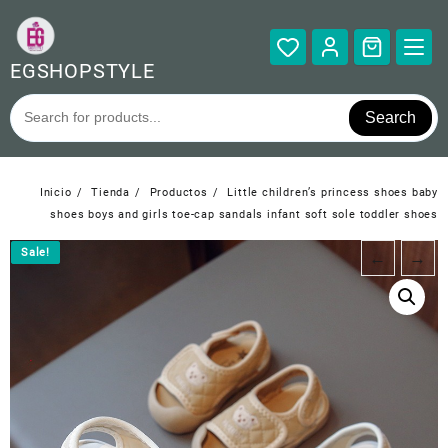
Saltar
al
contenido
EGSHOPSTYLE
Search
Inicio
Tienda
Productos
Little children’s princess shoes baby
shoes boys and girls toe-cap sandals infant soft sole toddler shoes
Sale!
Sale!
←
→