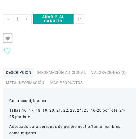
AÑADIR AL
Little
-
+
CARRITO
children's
princess
shoes
baby
shoes
boys
and
girls
DESCRIPCIÓN
INFORMACIÓN ADICIONAL
VALORACIONES (0)
toe-
cap
META INFORMACIÓN
MÁS PRODUCTOS
sandals
infant
Color caqui, blanco
soft
sole
Tallas 16, 17, 18, 19, 20, 21, 22, 23, 24, 25, 16-20 por lote, 21-
toddler
25 por lote
shoes
Adecuado para personas de género neutro/tanto hombres
cantidad
como mujeres.