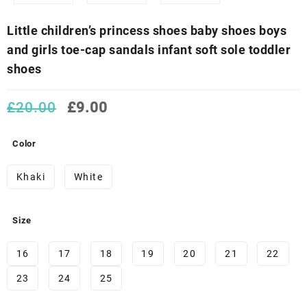
Little children’s princess shoes baby shoes boys
and girls toe-cap sandals infant soft sole toddler
shoes
El
El
£
20.00
£
9.00
precio
precio
original
actual
Color
era:
es:
£20.00.
£9.00.
Khaki
White
Size
16
17
18
19
20
21
22
23
24
25