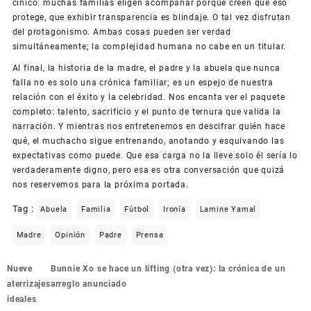
cínico: muchas familias eligen acompañar porque creen que eso
protege, que exhibir transparencia es blindaje. O tal vez disfrutan
del protagonismo. Ambas cosas pueden ser verdad
simultáneamente; la complejidad humana no cabe en un titular.
Al final, la historia de la madre, el padre y la abuela que nunca
falla no es solo una crónica familiar; es un espejo de nuestra
relación con el éxito y la celebridad. Nos encanta ver el paquete
completo: talento, sacrificio y el punto de ternura que valida la
narración. Y mientras nos entretenemos en descifrar quién hace
qué, el muchacho sigue entrenando, anotando y esquivando las
expectativas como puede. Que esa carga no la lleve solo él sería lo
verdaderamente digno, pero esa es otra conversación que quizá
nos reservemos para la próxima portada.
Tag :
Abuela
Familia
Fútbol
Ironía
Lamine Yamal
Madre
Opinión
Padre
Prensa
Navegación
Nueve
Bunnie Xo se hace un lifting (otra vez): la crónica de un
de
aterrizajes
arreglo anunciado
entradas
ideales