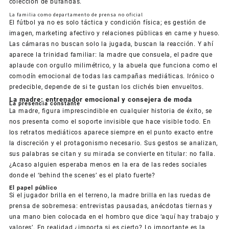
colección de bufandas.
La familia como departamento de prensa no oficial
El fútbol ya no es solo táctica y condición física; es gestión de
imagen, marketing afectivo y relaciones públicas en carne y hueso.
Las cámaras no buscan solo la jugada, buscan la reacción. Y ahí
aparece la trinidad familiar: la madre que consuela, el padre que
aplaude con orgullo milimétrico, y la abuela que funciona como el
comodín emocional de todas las campañas mediáticas. Irónico o
predecible, depende de si te gustan los clichés bien envueltos.
La madre: entrenador emocional y consejera de moda
La presencia constante
La madre, figura imprescindible en cualquier historia de éxito, se
nos presenta como el soporte invisible que hace visible todo. En
los retratos mediáticos aparece siempre en el punto exacto entre
la discreción y el protagonismo necesario. Sus gestos se analizan,
sus palabras se citan y su mirada se convierte en titular: no falla.
¿Acaso alguien esperaba menos en la era de las redes sociales
donde el ‘behind the scenes’ es el plato fuerte?
El papel público
Si el jugador brilla en el terreno, la madre brilla en las ruedas de
prensa de sobremesa: entrevistas pausadas, anécdotas tiernas y
una mano bien colocada en el hombro que dice ‘aquí hay trabajo y
valores’. En realidad ¿importa si es cierto? Lo importante es la