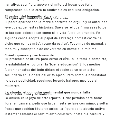
narrativa: sacrificio, apoyo y el mito del hogar que forja
campeones. Que lo crea la audiencia es casi una obligación.
El padre: del banquillo al palco
La figura que combina orgullo y distancia
El padre aparece con la mezcla perfecta de orgullo y la autoridad
leve que exigen estas historias. Suele ser el que firma esas fotos
en las que todos posan como si la vida fuera un anuncio. En
algunos casos adopta el papel de estratega doméstico: ‘te he
dicho que comas más’, ‘recuerda estirar’. Todo muy de manual, y
todo muy susceptible de convertirse en meme a la mínima.
Cuándo aparece y qué transmite
Su presencia se utiliza para cerrar el círculo: la familia completa,
la estabilidad emocional, la ‘buena educación’. Si los medios
fueran honestos del todo dirían: el padre es un gran actor
secundario en la ópera del éxito ajeno. Pero como la honestidad
no paga publicidad, seguimos leyendo halagos medidos al
milímetro.
La abuela: el comodín sentimental que nunca falla
Entre la devoción y la tradición
La abuela es la joya de este reparto. Tiene permiso para todo:
llorar en cámara, pedir que la camiseta se lave con mimo, y soltar
frases que podrían titularse solas. La figura de la abuela activa
instantáneamente el sentimiento colectivo: nostalgia, ternura y