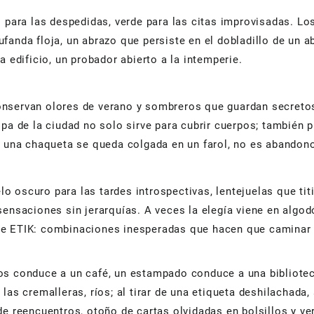
o para las despedidas, verde para las citas improvisadas. Lo
anda floja, un abrazo que persiste en el dobladillo de un a
 edificio, un probador abierto a la intemperie.
nservan olores de verano y sombreros que guardan secretos 
pa de la ciudad no solo sirve para cubrir cuerpos; también 
do una chaqueta se queda colgada en un farol, no es abandon
pelo oscuro para las tardes introspectivas, lentejuelas que t
ensaciones sin jerarquías. A veces la elegía viene en algodó
e ETIK: combinaciones inesperadas que hacen que caminar po
os conduce a un café, un estampado conduce a una bibliotec
las cremalleras, ríos; al tirar de una etiqueta deshilachada
de reencuentros, otoño de cartas olvidadas en bolsillos y ve