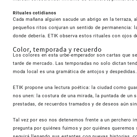
Rituales cotidianos
Cada mañana alguien sacude un abrigo en la terraza, 
pequeños ritos conjuran un sentido de permanencia: l
donde debería. ETIK observa estos rituales con ojos 
Color, temporada y recuerdo
Los colores en esta urbe-emperador son cartas que se 
tarde de mercado. Las temporadas no solo dictan tend
moda local es una gramática de antojos y despedidas.
ETIK propone una lectura poética: la ciudad como gua
nos unen: la costura de una mirada, la puntada de un s
prestadas, de recuerdos tramados y de deseos aún sin
Tal vez por eso nos detenemos frente a un perchero i
pregunta por quiénes fuimos y por quiénes queremos se
seguirá llenando sus estantes con nuevas historias, co