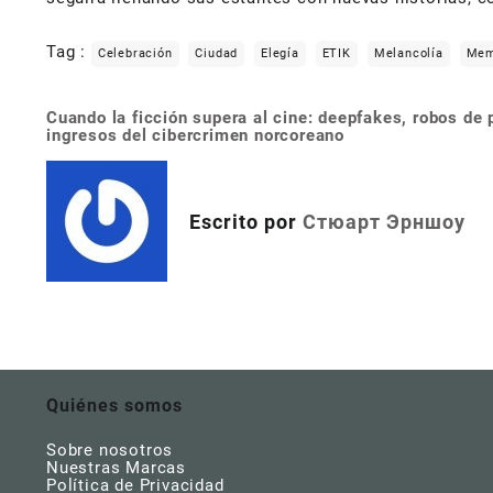
Tag :
Celebración
Ciudad
Elegía
ETIK
Melancolía
Mem
Cuando la ficción supera al cine: deepfakes, robos de p
Navegación
ingresos del cibercrimen norcoreano
de
entradas
Escrito por
Стюарт Эрншоу
Quiénes somos
Sobre nosotros
Nuestras Marcas
Política de Privacidad