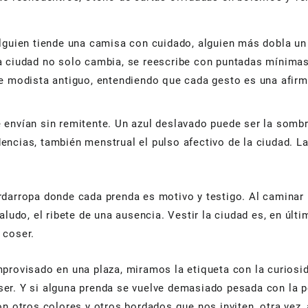
alguien tiende una camisa con cuidado, alguien más dobla u
a ciudad no solo cambia, se reescribe con puntadas mínimas
de modista antiguo, entendiendo que cada gesto es una afirm
envían sin remitente. Un azul deslavado puede ser la sombra
encias, también menstrual el pulso afectivo de la ciudad. 
rdarropa donde cada prenda es motivo y testigo. Al caminar 
aludo, el ribete de una ausencia. Vestir la ciudad es, en úl
 coser.
mprovisado en una plaza, miramos la etiqueta con la curiosi
r. Y si alguna prenda se vuelve demasiado pesada con la pen
n otros colores y otros bordados que nos inviten, otra vez, 