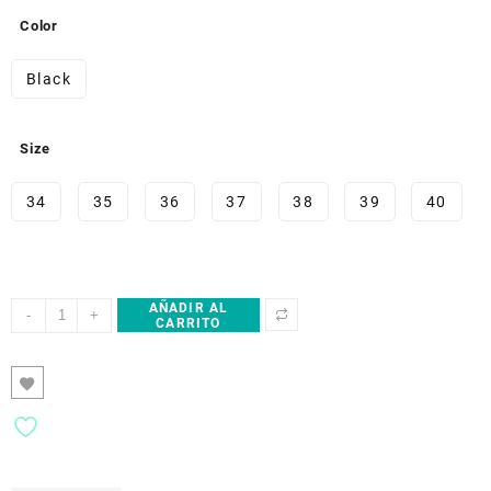
original
actual
Color
era:
es:
£57.00.
£22.00.
Black
Size
34
35
36
37
38
39
40
AÑADIR AL
Pointed
-
+
CARRITO
high
heels
with
full
bow
inlaid
thin