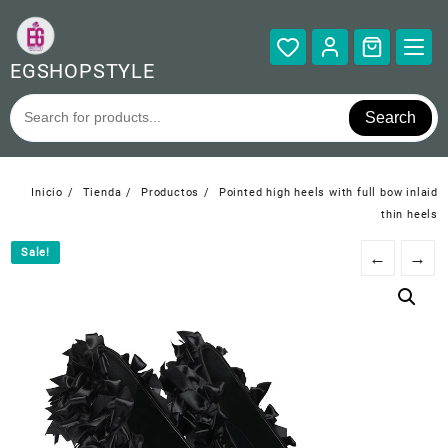
Saltar
al
contenido
EGSHOPSTYLE
Search
Inicio
Tienda
Productos
Pointed high heels with full bow inlaid
thin heels
Sale!
Sale!
←
→