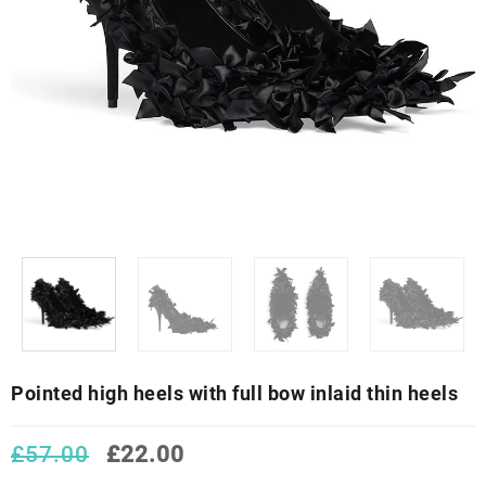
Pointed high heels with full bow inlaid thin heels
El
El
£
57.00
£
22.00
precio
precio