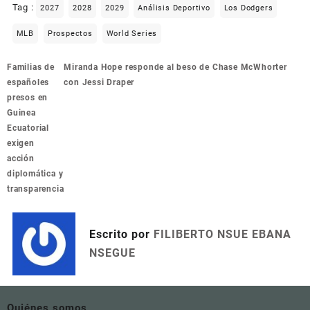
Tag :
2027
2028
2029
Análisis Deportivo
Los Dodgers
MLB
Prospectos
World Series
Navegación
Familias de
Miranda Hope responde al beso de Chase McWhorter
de
españoles
con Jessi Draper
entradas
presos en
Guinea
Ecuatorial
exigen
acción
diplomática y
transparencia
Escrito por
FILIBERTO NSUE EBANA
NSEGUE
Quiénes somos