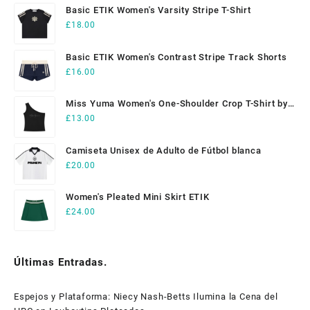
Basic ETIK Women's Varsity Stripe T-Shirt
£
18.00
Basic ETIK Women's Contrast Stripe Track Shorts
£
16.00
Miss Yuma Women's One-Shoulder Crop T-Shirt by
ETIK
£
13.00
Camiseta Unisex de Adulto de Fútbol blanca
£
20.00
Women's Pleated Mini Skirt ETIK
£
24.00
Últimas Entradas.
Espejos y Plataforma: Niecy Nash-Betts Ilumina la Cena del