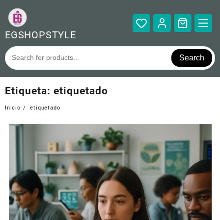
Saltar
al
contenido
EGSHOPSTYLE
Search
Etiqueta:
etiquetado
Inicio
etiquetado