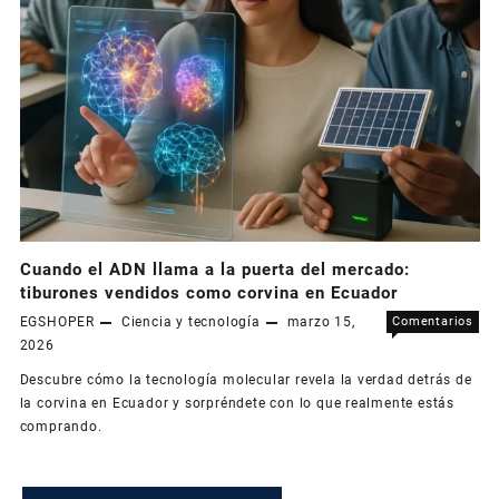
Cuando el ADN llama a la puerta del mercado:
tiburones vendidos como corvina en Ecuador
EGSHOPER
Ciencia y tecnología
marzo 15,
Comentarios
en
desactivados
2026
Cua
Descubre cómo la tecnología molecular revela la verdad detrás de
el
la corvina en Ecuador y sorpréndete con lo que realmente estás
AD
comprando.
lla
a
la
pue