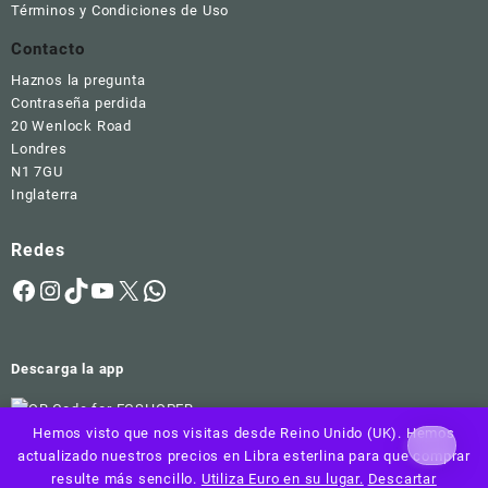
Términos y Condiciones de Uso
Contacto
Haznos la pregunta
Contraseña perdida
20 Wenlock Road
Londres
N1 7GU
Inglaterra
Redes
Facebook
Instagram
TikTok
YouTube
X
WhatsApp
Descarga la app
Hemos visto que nos visitas desde Reino Unido (UK). Hemos
actualizado nuestros precios en Libra esterlina para que comprar
Copyright | Egshopstyle | Derechos resservados
resulte más sencillo.
Utiliza Euro en su lugar.
Descartar