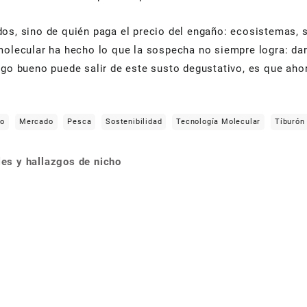
azados, sino de quién paga el precio del engaño: ecosistemas
molecular ha hecho lo que la sospecha no siempre logra: dar
lgo bueno puede salir de este susto degustativo, es que ahor
io
Mercado
Pesca
Sostenibilidad
Tecnología Molecular
Tíburón
ales y hallazgos de nicho