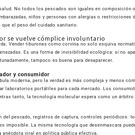
e salud. No todos los pescados son iguales en composición
barazadas, niños y personas con alergias o restricciones d
a que el peso del cuidado sanitario.
r se vuelve cómplice involuntario
borda. Vender tiburones como corvina no solo esquiva normat
zadas. Es una forma de invisibilidad ecológica: si no apar
fortunadamente, tampoco es buena para desaparecer.
lador y consumidor
fábula moderna, pero la verdad es más compleja y menos cómo
r laboratorios portátiles para cada mercado. Los consumidor
ntras tanto, la tecnología molecular espera como un árbitr
n del pescado, registros de captura, controles periódicos: t
o es imposible. La misma tecnología que desenmascara puede
a anécdota viral en política pública efectiva.