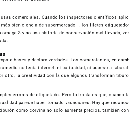
xcusas comerciales. Cuando los inspectores científicos apl
 más bien ciencia de supermercado—, los filetes etiquetado
 omega-3 y no una historia de conservación mal llevada, ve
ado.
nas
mpata bases y declara verdades. Los comerciantes, en cambi
omedio no tenía internet, ni curiosidad, ni acceso a laborat
; por otro, la creatividad con la que algunos transforman tib
mples errores de etiquetado. Pero la ironía es que, cuando 
asualidad parece haber tomado vacaciones. Hay que reconoc
 tiburón como corvina no solo aumenta precios, también con