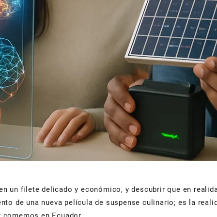
 un filete delicado y económico, y descubrir que en realida
nto de una nueva película de suspense culinario; es la real
 y comemos en Ecuador.